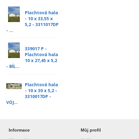
Plachtová hala
- 10 x 33,55 x
5,2 - 3311017DP
- ...
339017 P -
Plachtová hala
10 x 27,45 x 5,2
- BÍL...
Plachtová hala
- 10 x 30 x 5,2 -
3310017DP -
VÓJ...
Informace
Můj profil