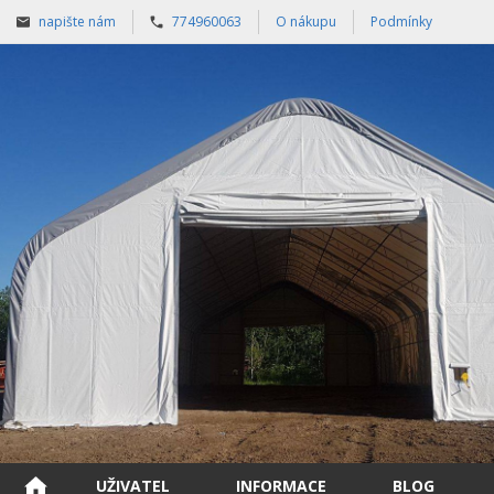
napište nám
774960063
O nákupu
Podmínky
UŽIVATEL
INFORMACE
BLOG