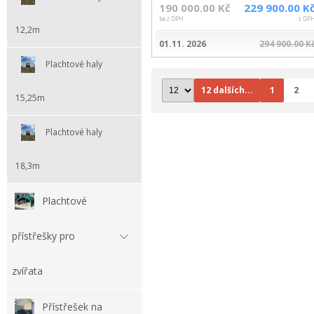
190 000.00 Kč
229 900.00 K
bez DPH
s DP
12,2m
01.11. 2026
294 900.00 K
Plachtové haly
12 dalších...
1
2
15,25m
Plachtové haly
18,3m
Plachtové
přístřešky pro
zvířata
Přístřešek na