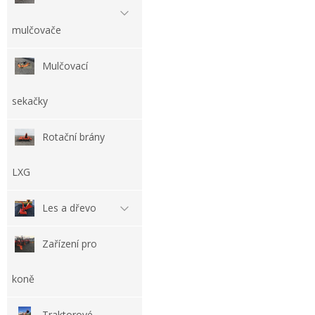
mulčovače
Mulčovací
sekačky
Rotační brány
LXG
Les a dřevo
Zařízení pro
koně
Traktorové