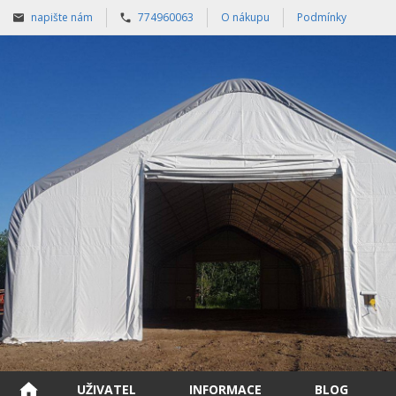
napište nám
774960063
O nákupu
Podmínky
UŽIVATEL
INFORMACE
BLOG