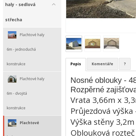
haly - sedlová
střecha
Plachtové haly
6m - jednoduchá
Popis
Komentáře
?
konstrukce
Nosné oblouky - 4
Plachtové haly
Rozpěrné zajišťova
6m - dvojitá
Vrata 3,66m x 3
Průjezdová výška 
konstrukce
Výška stěny 3,2
Plachtové
Oblouková rozteč