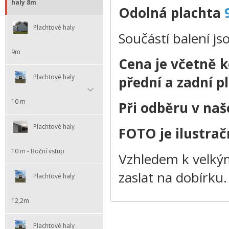
haly 8m
Odolná plachta
Plachtové haly
Součástí balení js
9m
Cena je včetně k
Plachtové haly
přední a zadní p
10 m
Při odběru v na
Plachtové haly
FOTO je ilustračn
10 m - Boční vstup
Vzhledem k velkým
zaslat na dobírku.
Plachtové haly
12,2m
Plachtové haly