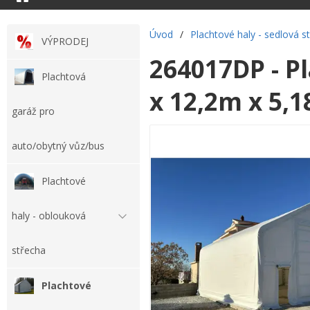
Úvod
/
Plachtové haly - sedlová s
VÝPRODEJ
264017DP - P
Plachtová
x 12,2m x 5,1
garáž pro
auto/obytný vůz/bus
Plachtové
haly - oblouková
střecha
Plachtové