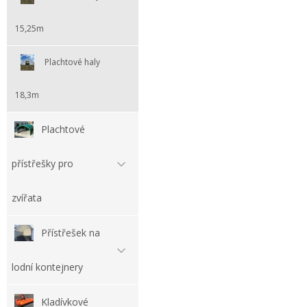
15,25m
Plachtové haly
18,3m
Plachtové
přístřešky pro
zvířata
Přístřešek na
lodní kontejnery
Kladívkové