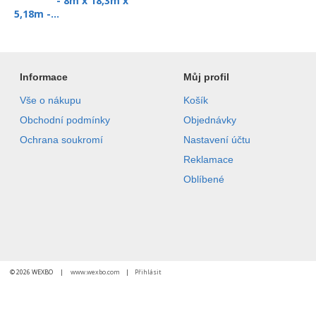
- 8m x 18,3m x
5,18m -...
Informace
Můj profil
Vše o nákupu
Košík
Obchodní podmínky
Objednávky
Ochrana soukromí
Nastavení účtu
Reklamace
Oblíbené
© 2026 WEXBO |
www.wexbo.com
|
Přihlásit