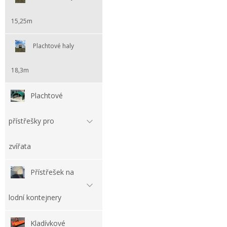
15,25m
Plachtové haly
18,3m
Plachtové
přístřešky pro
zvířata
Přístřešek na
lodní kontejnery
Kladívkové