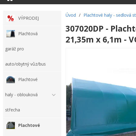
Úvod
/
Plachtové haly - sedlová s
VÝPRODEJ
307020DP - Placht
Plachtová
21,35m x 6,1m - 
garáž pro
auto/obytný vůz/bus
Plachtové
haly - oblouková
střecha
Plachtové