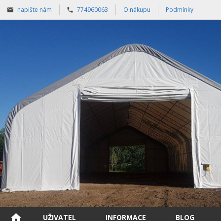
napište nám
774960063
O nákupu
Podmínky
UŽIVATEL
INFORMACE
BLOG