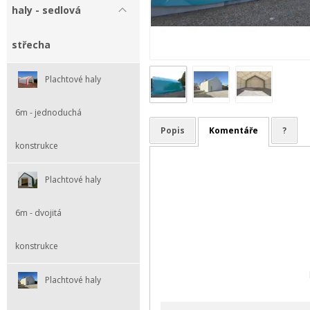
haly - sedlová
střecha
Plachtové haly
6m - jednoduchá
Popis
Komentáře
?
konstrukce
Plachtové haly
6m - dvojitá
konstrukce
Plachtové haly