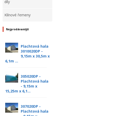
díly
Klínové řemeny
Nejprodávanější
Plachtová hala
3010020DP -
9,15m x 30,5m x
6,1m ...
305020DP -
Plachtová hala
- 9,15m x
15,25m x 6,1...
307020DP -
Plachtová hala