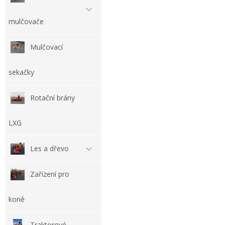
mulčovače
Mulčovací
sekačky
Rotační brány
LXG
Les a dřevo
Zařízení pro
koně
Traktorové