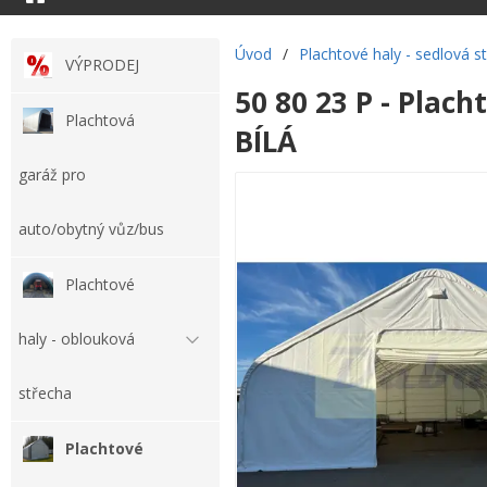
Úvod
/
Plachtové haly - sedlová s
VÝPRODEJ
50 80 23 P - Plach
Plachtová
BÍLÁ
garáž pro
auto/obytný vůz/bus
Plachtové
haly - oblouková
střecha
Plachtové