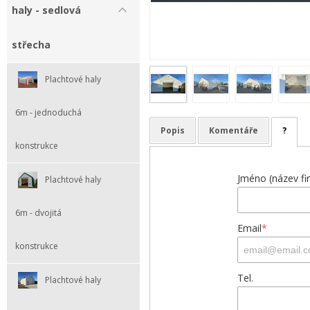
haly - sedlová
střecha
Plachtové haly
6m - jednoduchá
Popis
Komentáře
?
konstrukce
Jméno (název fi
Plachtové haly
6m - dvojitá
Email
*
konstrukce
Tel.
Plachtové haly