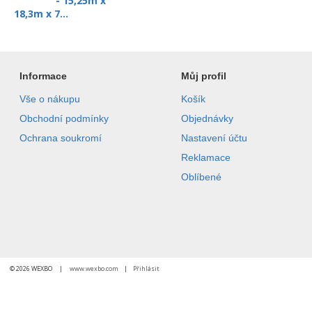
- 15,25m x
18,3m x 7...
Informace
Můj profil
Vše o nákupu
Košík
Obchodní podmínky
Objednávky
Ochrana soukromí
Nastavení účtu
Reklamace
Oblíbené
© 2026 WEXBO |
www.wexbo.com
|
Přihlásit