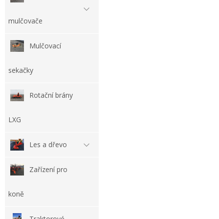
mulčovače
Mulčovací
sekačky
Rotační brány
LXG
Les a dřevo
Zařízení pro
koně
Traktorové