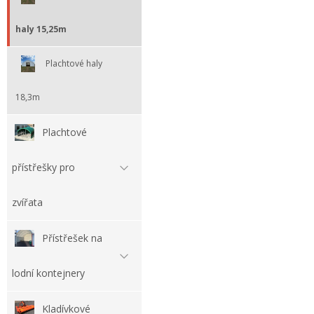
haly 15,25m
Plachtové haly
18,3m
Plachtové
přístřešky pro
zvířata
Přístřešek na
lodní kontejnery
Kladívkové