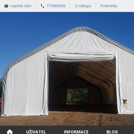
napište nám
774960063
O nákupu
Podmínky
UŽIVATEL
INFORMACE
BLOG