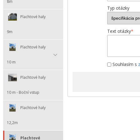
8m
Typ otázky
Plachtové haly
Text otázky
*
9m
Plachtové haly
10 m
Souhlasím s
Plachtové haly
10 m - Boční vstup
Plachtové haly
12,2m
Plachtové