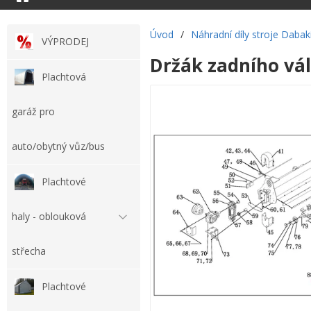
Úvod
/
Náhradní díly stroje Dabak
VÝPRODEJ
Držák zadního vál
Plachtová
garáž pro
auto/obytný vůz/bus
Plachtové
haly - oblouková
střecha
Plachtové