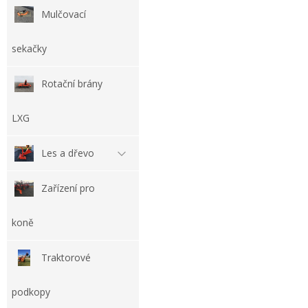
Mulčovací
sekačky
Rotační brány
LXG
Les a dřevo
Zařízení pro
koně
Traktorové
podkopy