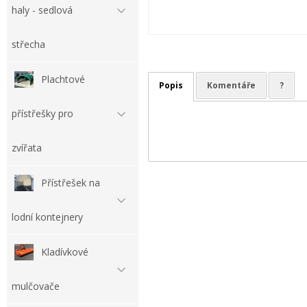
haly - sedlová
střecha
Plachtové
Popis
Komentáře
?
přístřešky pro
zvířata
Přístřešek na
lodní kontejnery
Kladívkové
mulčovače