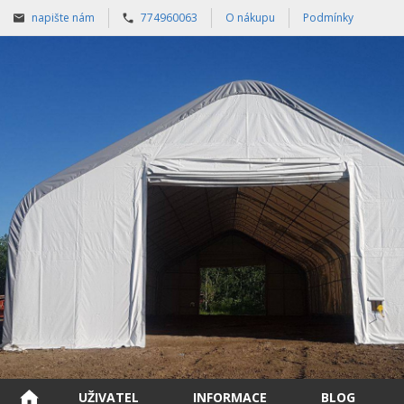
napište nám
774960063
O nákupu
Podmínky
UŽIVATEL
INFORMACE
BLOG