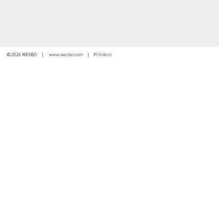
© 2026 WEXBO |
www.wexbo.com
|
Přihlásit