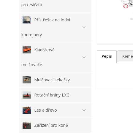
pro zvířata
Přístřešek na lodní
kontejnery
Kladívkové
Popis
Kome
mulčovače
Mulčovací sekačky
Rotační brány LXG
Les a dřevo
Zařízení pro koně