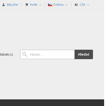
Můj účet
Košík
Čeština
CZK
abaki.cz
Hledat