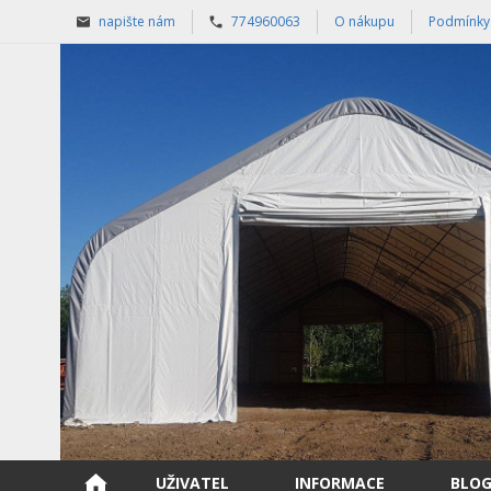
napište nám
774960063
O nákupu
Podmínky
UŽIVATEL
INFORMACE
BLO