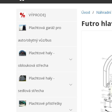
Úvod
/
Náhradní 
VÝPRODEJ
Futro hl
Plachtová garáž pro
auto/obytný vůz/bus
Plachtové haly -
oblouková střecha
Plachtové haly -
sedlová střecha
Plachtové přístřešky