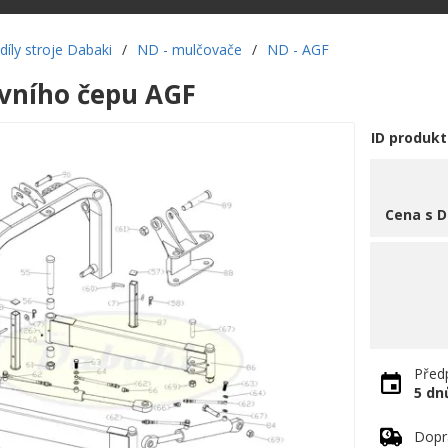
díly stroje Dabaki
/
ND - mulčovače
/
ND - AGF
avního čepu AGF
ID produkt
Cena s 
Předp
5 dn
Dopr