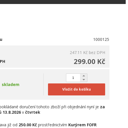
u
1000125
247.11 Kč
bez DPH
299.00 Kč
DPH
skladem
Vložit do košíku
okládané doručení tohoto zboží při objednání nyní je
za
ů
13.8.2026
v
čtvrtek
ava již od
250.00 Kč
prostřednictvím
Kurýrem FOFR