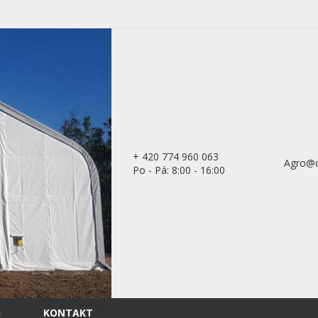
+ 420 774 960 063
Agro@d
Po - Pá: 8:00 - 16:00
G
KONTAKT