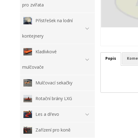
pro zvířata
Přístřešek na lodní
kontejnery
Kladívkové
Popis
Kome
mulčovače
Mulčovací sekačky
Rotační brány LXG
Les a dřevo
Zařízení pro koně