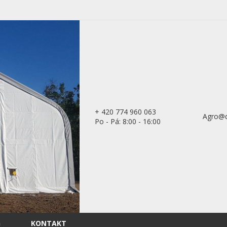
+ 420 774 960 063
Agro@d
Po - Pá: 8:00 - 16:00
G
KONTAKT