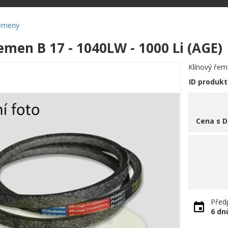
řemeny
emen B 17 - 1040LW - 1000 Li (AGE)
Klínový řem
ID produkt
Cena s 
Předp
6 dn