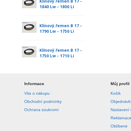
Klínový řemen B 17 -
1840 Lw - 1800 Li
Klínový řemen B 17 -
1790 Lw - 1750 Li
Klínový řemen B 17 -
1750 Lw - 1710 Li
Informace
Můj profil
Vše o nákupu
Košík
Obchodní podmínky
Objednávk
Ochrana soukromí
Nastavení 
Reklamac
Oblíbené