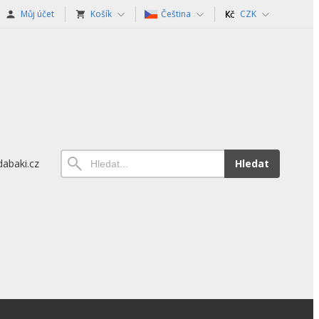
Můj účet
Košík
Čeština
CZK
abaki.cz
Hledat