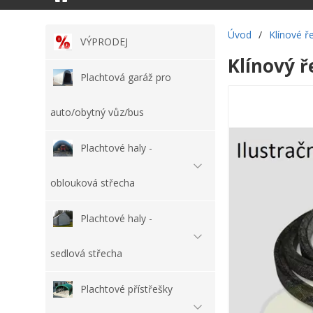
Úvod
/
Klínové 
VÝPRODEJ
Klínový ř
Plachtová garáž pro
auto/obytný vůz/bus
Plachtové haly -
oblouková střecha
Plachtové haly -
sedlová střecha
Plachtové přístřešky