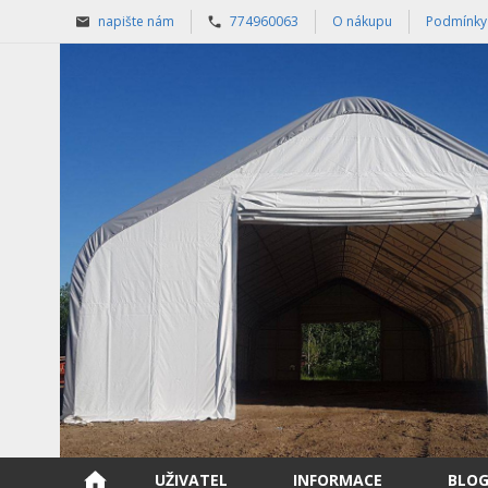
napište nám
774960063
O nákupu
Podmínky
UŽIVATEL
INFORMACE
BLO