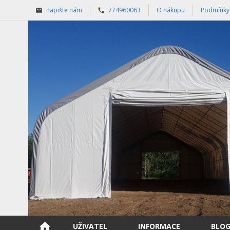
napište nám
774960063
O nákupu
Podmínky
UŽIVATEL
INFORMACE
BLO