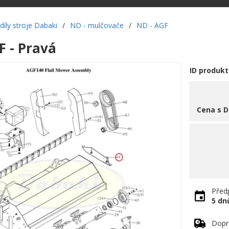
díly stroje Dabaki
/
ND - mulčovače
/
ND - AGF
F - Pravá
ID produkt
Cena s 
Předp
5 dn
Dopr