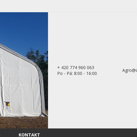
+ 420 774 960 063
Agro@d
Po - Pá: 8:00 - 16:00
G
KONTAKT