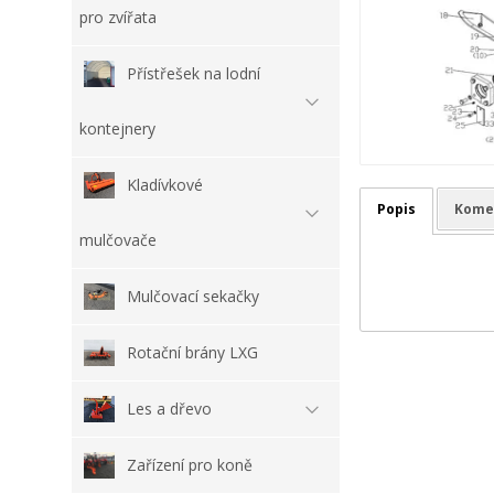
pro zvířata
Přístřešek na lodní
kontejnery
Kladívkové
Popis
Kome
mulčovače
Mulčovací sekačky
Rotační brány LXG
Les a dřevo
Zařízení pro koně