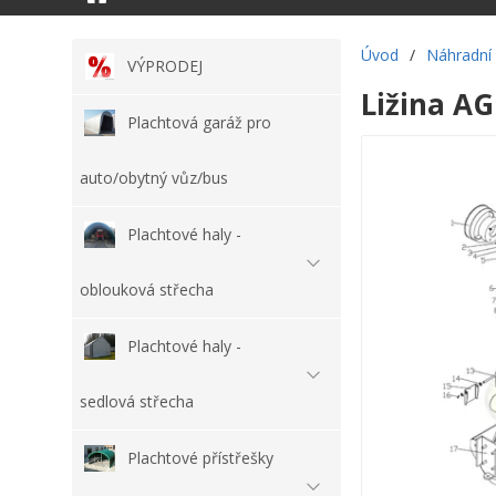
Úvod
/
Náhradní 
VÝPRODEJ
Ližina AG
Plachtová garáž pro
auto/obytný vůz/bus
Plachtové haly -
oblouková střecha
Plachtové haly -
sedlová střecha
Plachtové přístřešky