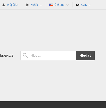
Můj účet
Košík
Čeština
CZK
abaki.cz
Hledat