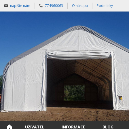
napište nám
774960063
O nákupu
Podmínky
UŽIVATEL
INFORMACE
BLOG