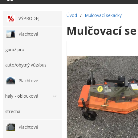
Úvod
/
Mulčovací sekačky
VÝPRODEJ
Mulčovací se
Plachtová
garáž pro
auto/obytný vůz/bus
Plachtové
haly - oblouková
střecha
Plachtové