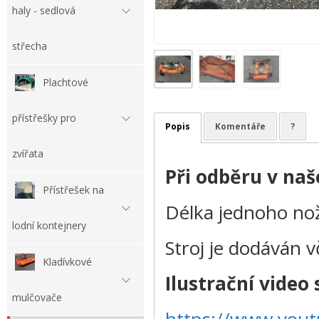
haly - sedlová
střecha
Plachtové
přístřešky pro
Popis
Komentáře
?
zvířata
Při odběru v na
Přístřešek na
Délka jednoho nož
lodní kontejnery
Stroj je dodáván 
Kladívkové
Ilustrační video s
mulčovače
https://www.you