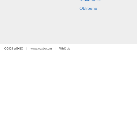
Oblíbené
© 2026 WEXBO |
www.wexbo.com
|
Přihlásit