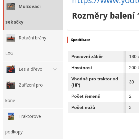
Mulčovací
Rozměry balení 
sekačky
Rotační brány
Specifikace
LXG
Pracovní záběr
180 
Hmotnost
200 
Les a dřevo
Vhodné pro traktor od
30
Zařízení pro
(HP)
Počet řemenů
2
koně
Počet nožů
3
Traktorové
podkopy