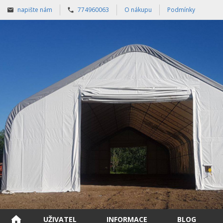
napište nám
774960063
O nákupu
Podmínky
UŽIVATEL
INFORMACE
BLOG