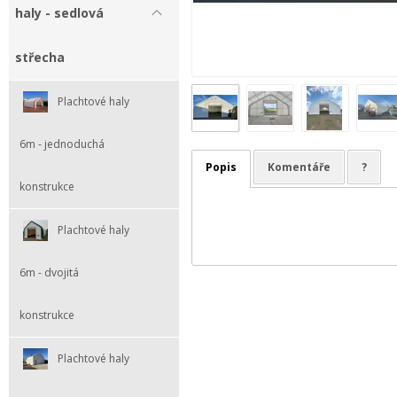
haly - sedlová
střecha
Plachtové haly
6m - jednoduchá
Popis
Komentáře
?
konstrukce
Plachtové haly
6m - dvojitá
konstrukce
Plachtové haly