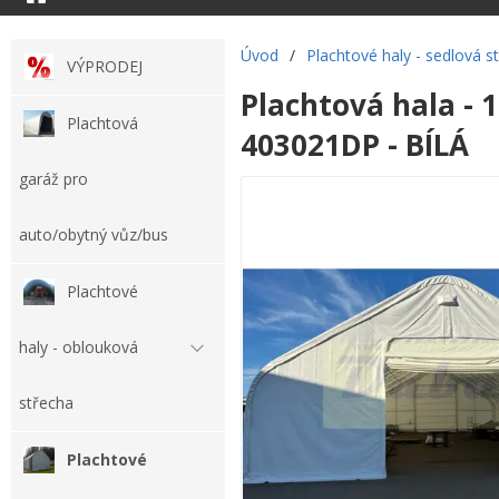
Úvod
/
Plachtové haly - sedlová s
VÝPRODEJ
Plachtová hala - 
Plachtová
403021DP - BÍLÁ
garáž pro
auto/obytný vůz/bus
Plachtové
haly - oblouková
střecha
Plachtové