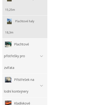
15,25m
Plachtové haly
18,3m
Plachtové
přístřešky pro
zvířata
Přístřešek na
lodní kontejnery
Kladívkové