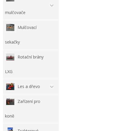
mulčovače
Mulčovací
sekačky
Rotační brány
LXG
Les a dřevo
Zařízení pro
koně
Traktorové