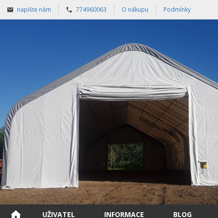
napište nám
774960063
O nákupu
Podmínky
UŽIVATEL
INFORMACE
BLOG