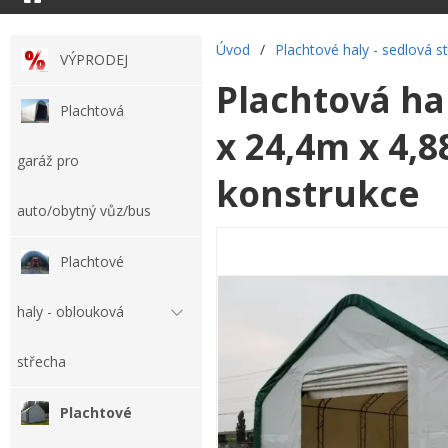
Úvod
/
Plachtové haly - sedlová s
VÝPRODEJ
Plachtová ha
Plachtová
x 24,4m x 4,8
garáž pro
konstrukce
auto/obytný vůz/bus
Plachtové
haly - oblouková
střecha
Plachtové