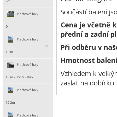
8m
Součástí balení js
Plachtové haly
Cena je včetně k
9m
přední a zadní p
Plachtové haly
Při odběru v na
10 m
Hmotnost balen
Plachtové haly
Vzhledem k velkým
10 m - Boční vstup
zaslat na dobírku.
Plachtové haly
12,2m
Plachtové haly