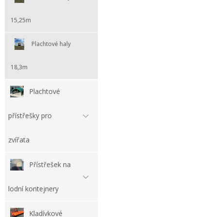
15,25m
Plachtové haly
18,3m
Plachtové
přístřešky pro
zvířata
Přístřešek na
lodní kontejnery
Kladívkové