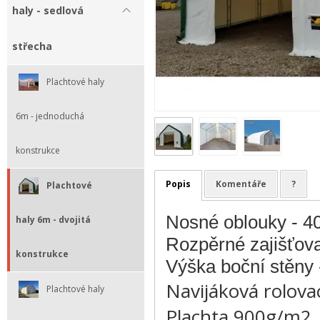
haly - sedlová
střecha
Plachtové haly
6m - jednoduchá
konstrukce
Popis
Komentáře
?
Plachtové
Nosné oblouky - 4
haly 6m - dvojitá
Rozpěrné zajišťova
konstrukce
Výška boční stěny
Navijáková rolova
Plachtové haly
Plachta 900g/m2