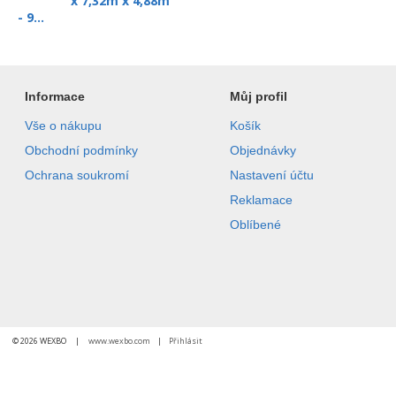
x 7,32m x 4,88m
- 9...
Informace
Můj profil
Vše o nákupu
Košík
Obchodní podmínky
Objednávky
Ochrana soukromí
Nastavení účtu
Reklamace
Oblíbené
© 2026 WEXBO |
www.wexbo.com
|
Přihlásit