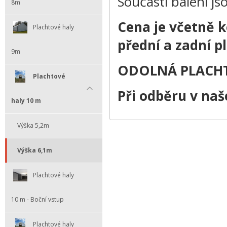
Součástí balení js
8m
Cena je včetně k
Plachtové haly
přední a zadní p
9m
ODOLNÁ PLACHT
Plachtové
Při odběru v na
haly 10 m
Výška 5,2m
Výška 6,1m
Plachtové haly
10 m - Boční vstup
Plachtové haly