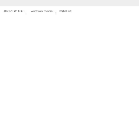
© 2026 WEXBO |
www.wexbo.com
|
Přihlásit