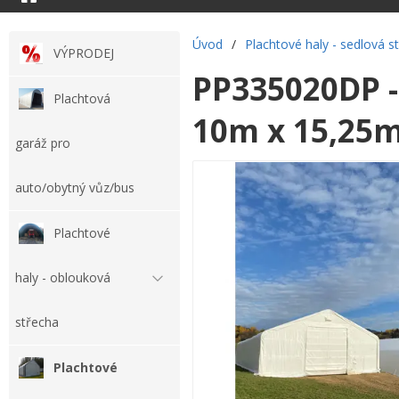
Úvod
/
Plachtové haly - sedlová s
VÝPRODEJ
PP335020DP -
Plachtová
10m x 15,25m
garáž pro
auto/obytný vůz/bus
Plachtové
haly - oblouková
střecha
Plachtové