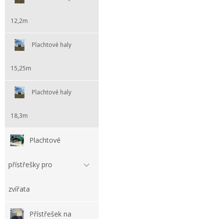
12,2m
Plachtové haly
15,25m
Plachtové haly
18,3m
Plachtové
přístřešky pro
zvířata
Přístřešek na