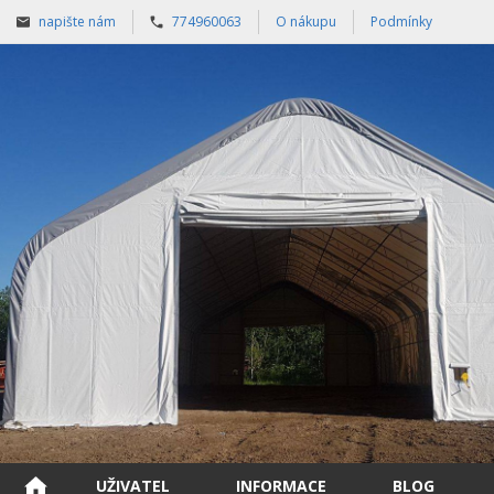
napište nám
774960063
O nákupu
Podmínky
UŽIVATEL
INFORMACE
BLOG