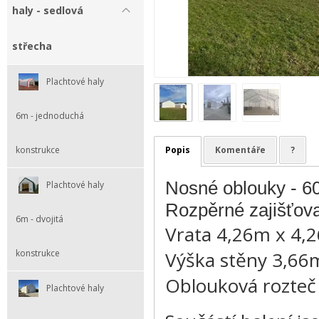
haly - sedlová
střecha
Plachtové haly
6m - jednoduchá
Popis
Komentáře
?
konstrukce
Nosné oblouky - 6
Plachtové haly
Rozpěrné zajišťova
6m - dvojitá
Vrata 4,26m x 4,
Výška stěny 3,6
konstrukce
Oblouková rozteč
Plachtové haly