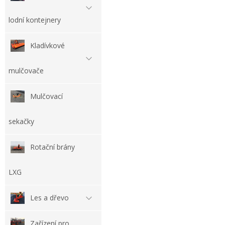
lodní kontejnery
Kladívkové
mulčovače
Mulčovací
sekačky
Rotační brány
LXG
Les a dřevo
Zařízení pro