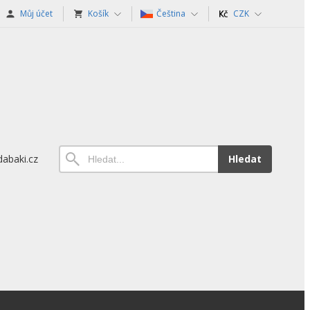
Můj účet
Košík
Čeština
CZK
abaki.cz
Hledat