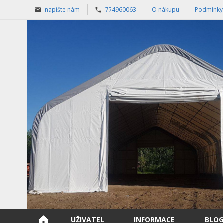
napište nám
774960063
O nákupu
Podmínky
UŽIVATEL
INFORMACE
BLO