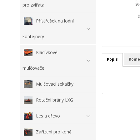
pro zvířata
Přístřešek na lodní
kontejnery
Kladívkové
Popis
Kome
mulčovače
Mulčovací sekačky
Rotační brány LXG
Les a dřevo
Zařízení pro koně