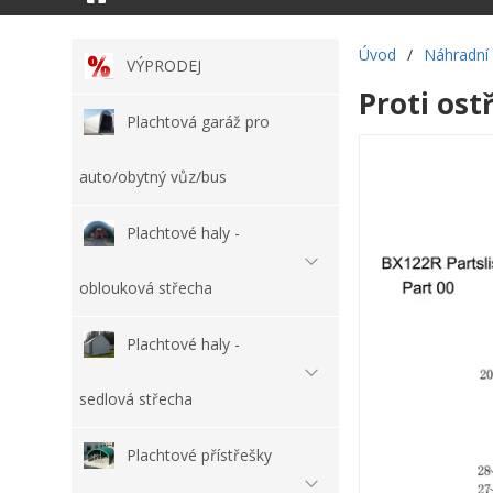
Úvod
/
Náhradní 
VÝPRODEJ
Proti ost
Plachtová garáž pro
auto/obytný vůz/bus
Plachtové haly -
oblouková střecha
Plachtové haly -
sedlová střecha
Plachtové přístřešky