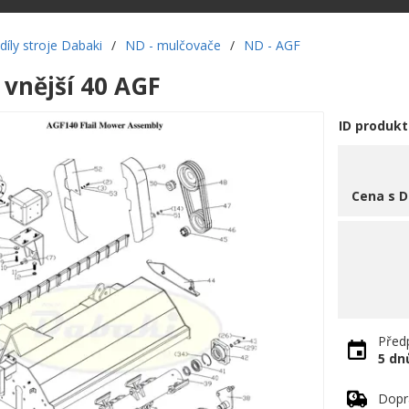
díly stroje Dabaki
/
ND - mulčovače
/
ND - AGF
vnější 40 AGF
ID produkt
Cena s 
Předp
5 dn
Dopr