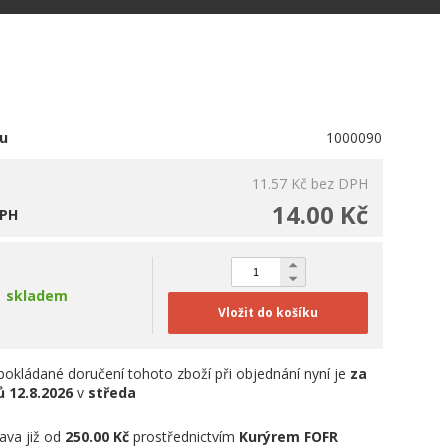
u
1000090
11.57 Kč
bez DPH
14.00 Kč
DPH
skladem
Vložit do košíku
okládané doručení tohoto zboží při objednání nyní je
za
ů
12.8.2026
v
středa
ava již od
250.00 Kč
prostřednictvím
Kurýrem FOFR