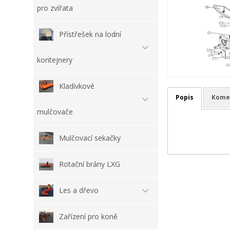
pro zvířata
Přístřešek na lodní
kontejnery
Kladívkové
Popis
Kome
mulčovače
Mulčovací sekačky
Rotační brány LXG
Les a dřevo
Zařízení pro koně