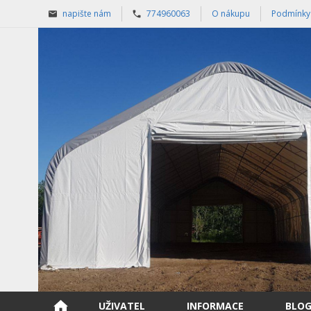
napište nám
774960063
O nákupu
Podmínky
UŽIVATEL
INFORMACE
BLO