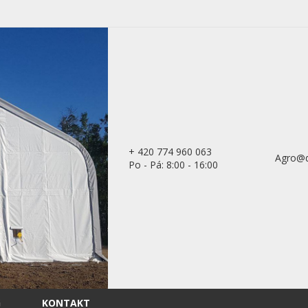
+ 420 774 960 063
Agro@d
Po - Pá: 8:00 - 16:00
G
KONTAKT