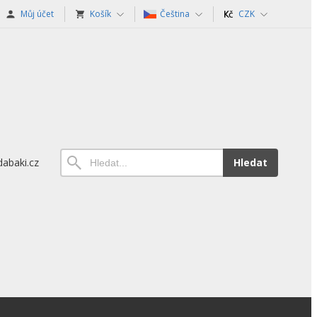
Můj účet
Košík
Čeština
CZK
abaki.cz
Hledat