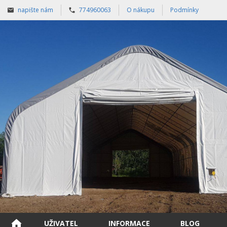
napište nám
774960063
O nákupu
Podmínky
UŽIVATEL
INFORMACE
BLOG