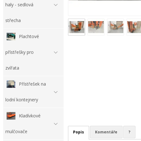
haly - sedlová
střecha
Plachtové
přístřešky pro
zvířata
Přístřešek na
lodní kontejnery
Kladívkové
mulčovače
Popis
Komentáře
?