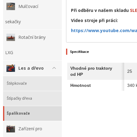
Mulčovací
Při odběru v našem skladu
SLE
Video stroje při práci:
sekačky
https://www.youtube.com/w
Rotační brány
LXG
Specifikace
Les a dřevo
Vhodné pro traktory
25
od HP
Štěpkovače
Hmotnost
340 
Štípačky dřeva
Špalíkovače
Zařízení pro