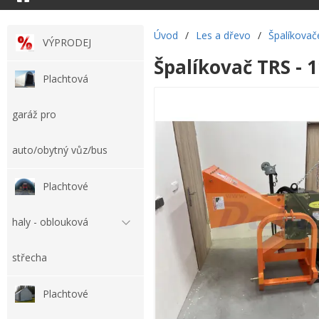
Úvod
/
Les a dřevo
/
Špalíkovač
VÝPRODEJ
Špalíkovač TRS - 
Plachtová
garáž pro
auto/obytný vůz/bus
Plachtové
haly - oblouková
střecha
Plachtové