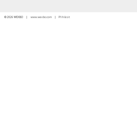
© 2026 WEXBO |
www.wexbo.com
|
Přihlásit