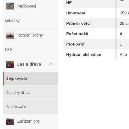
HP
Mulčovací
Hmotnost
650 
sekačky
Průměr větví
25 c
Počet nožů
4
Rotační brány
Protiostří
1
LXG
Hydraulické válce
Ano
Les a dřevo
Štěpkovače
Štípačky dřeva
Špalíkovače
Zařízení pro