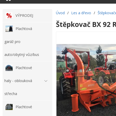
Úvod
/
Les a dřevo
/
Štěpkovač
VÝPRODEJ
Štěpkovač BX 92 
Plachtová
garáž pro
auto/obytný vůz/bus
Plachtové
haly - oblouková
střecha
Plachtové