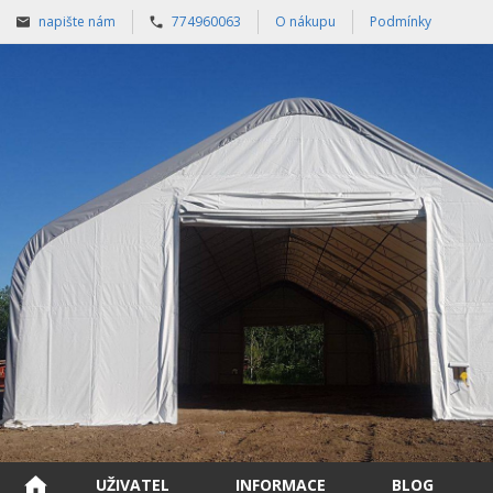
napište nám
774960063
O nákupu
Podmínky
UŽIVATEL
INFORMACE
BLOG