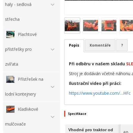
haly - sedlová
střecha
Plachtové
Popis
Komentáře
?
přístřešky pro
Při odběru v našem skladu
SLE
zvířata
Stroj je dodáván včetně náhonu a
Přístřešek na
Ilustrační video při práci:
https://www.youtube.com/…HFc
lodní kontejnery
Kladívkové
Specifikace
mulčovače
Vhodné pro traktor od
60