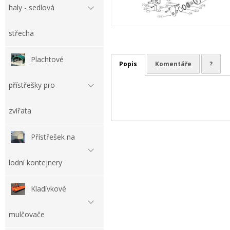
haly - sedlová
střecha
Plachtové
Popis
Komentáře
?
přístřešky pro
zvířata
Přístřešek na
lodní kontejnery
Kladívkové
mulčovače