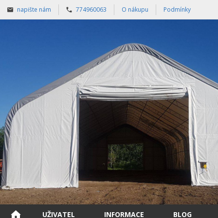
napište nám
774960063
O nákupu
Podmínky
UŽIVATEL
INFORMACE
BLOG