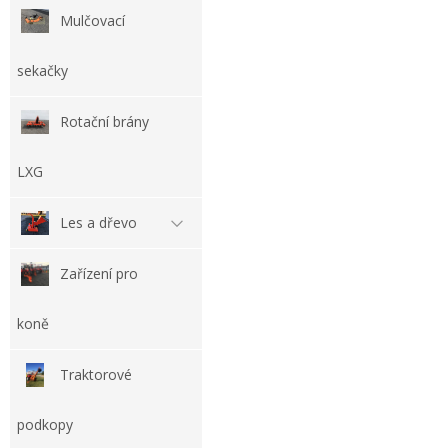
Mulčovací
sekačky
Rotační brány
LXG
Les a dřevo
Zařízení pro
koně
Traktorové
podkopy