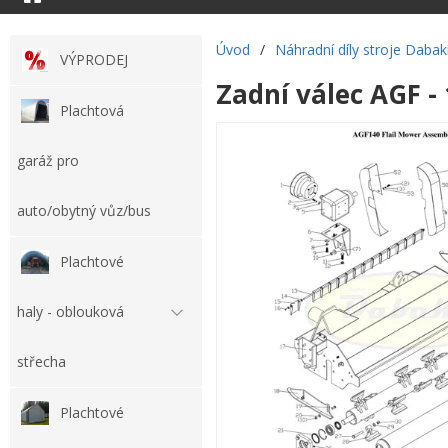
Úvod
/
Náhradní díly stroje Dabak
VÝPRODEJ
Zadní válec AGF -
Plachtová
garáž pro
auto/obytný vůz/bus
Plachtové
haly - oblouková
střecha
Plachtové