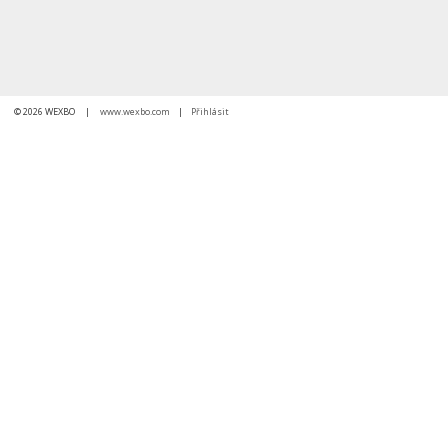
© 2026 WEXBO |
www.wexbo.com
|
Přihlásit