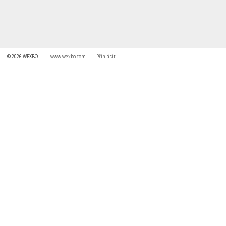
© 2026 WEXBO |
www.wexbo.com
|
Přihlásit