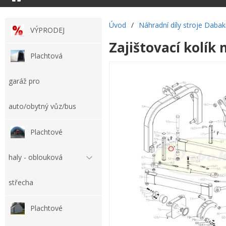
Úvod
/
Náhradní díly stroje Dabak
VÝPRODEJ
Zajištovací kolík
Plachtová
garáž pro
auto/obytný vůz/bus
Plachtové
haly - oblouková
střecha
Plachtové