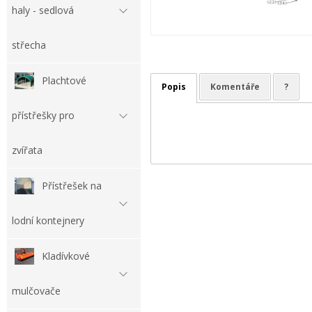
haly - sedlová
střecha
Plachtové
Popis
Komentáře
?
přístřešky pro
zvířata
Přístřešek na
lodní kontejnery
Kladívkové
mulčovače