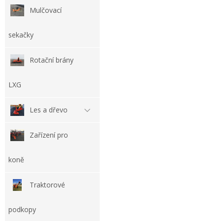
Mulčovací
sekačky
Rotační brány
LXG
Les a dřevo
Zařízení pro
koně
Traktorové
podkopy