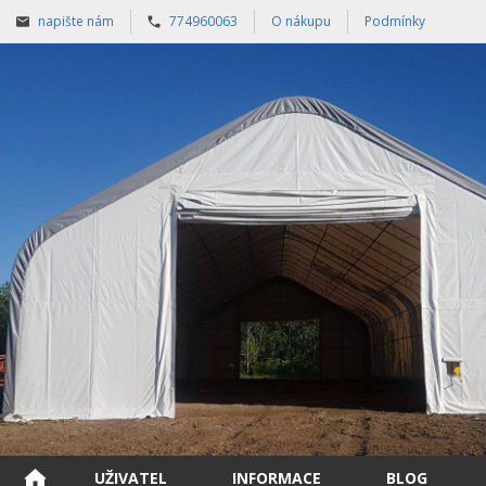
napište nám
774960063
O nákupu
Podmínky
UŽIVATEL
INFORMACE
BLOG