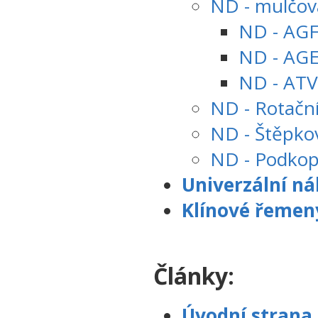
ND - mulčov
ND - AG
ND - AG
ND - AT
ND - Rotačn
ND - Štěpko
ND - Podko
Univerzální ná
Klínové řemen
Články:
Úvodní strana