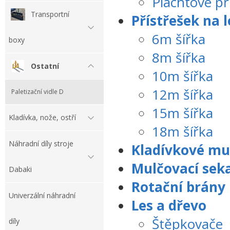
Plachtové př
Transportní
Přístřešek na 
6m šířka
boxy
8m šířka
Ostatní
10m šířka
12m šířka
Paletizační vidle D
15m šířka
Kladívka, nože, ostří
18m šířka
Náhradní díly stroje
Kladívkové mu
Mulčovací sek
Dabaki
Rotační brány
Univerzální náhradní
Les a dřevo
Štěpkovače
díly