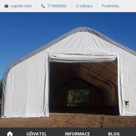
napište nám
774960063
O nákupu
Podmínky
UŽIVATEL
INFORMACE
BLOG