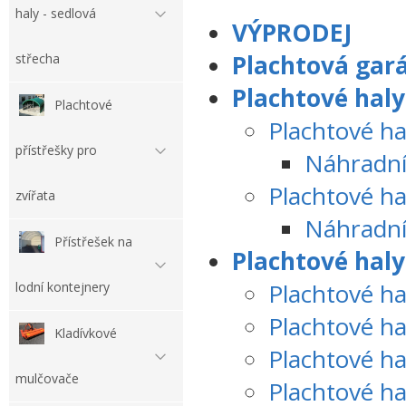
haly - sedlová
VÝPRODEJ
Plachtová gar
střecha
Plachtové haly
Plachtové
Plachtové ha
přístřešky pro
Náhradní 
Plachtové h
zvířata
Náhradní 
Přístřešek na
Plachtové haly
Plachtové h
lodní kontejnery
Plachtové ha
Kladívkové
Plachtové h
mulčovače
Plachtové h