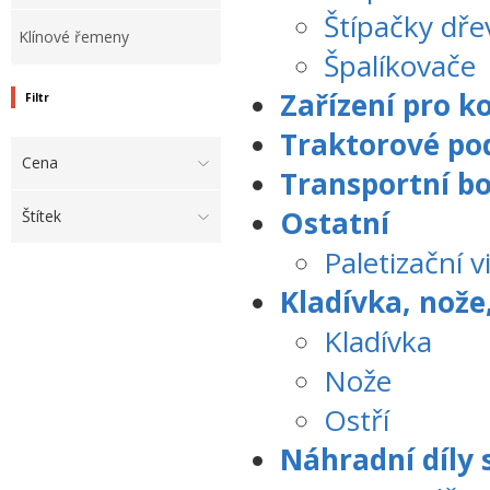
Štípačky dře
Klínové řemeny
Špalíkovače
Zařízení pro k
Filtr
Traktorové po
Cena
Transportní b
Ostatní
Štítek
Paletizační v
Kladívka, nože,
Kladívka
Nože
Ostří
Náhradní díly 