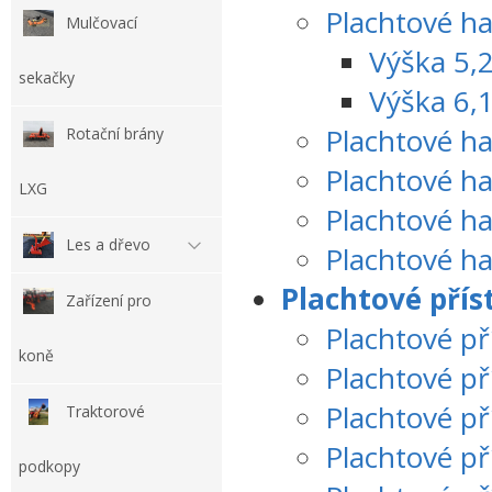
Plachtové ha
Mulčovací
Výška 5,
sekačky
Výška 6,
Plachtové ha
Rotační brány
Plachtové h
LXG
Plachtové h
Les a dřevo
Plachtové h
Plachtové přís
Zařízení pro
Plachtové př
koně
Plachtové př
Plachtové př
Traktorové
Plachtové př
podkopy