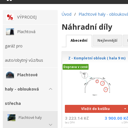
Úvod
/
Plachtové haly - obloukov
VÝPRODEJ
Náhradní díly
Plachtová
Abecední
Nejlevnější
garáž pro
Z - Kompletní oblouk ( hala 9 m)
auto/obytný vůz/bus
Doprava v ceně
Plachtové
haly - oblouková
střecha
Vložit do košíku
Plachtové haly
3 223.14 Kč
3 900.00 K
bez DPH
s DP