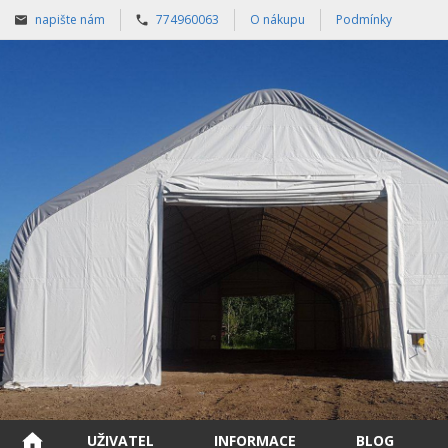
napište nám
774960063
O nákupu
Podmínky
UŽIVATEL
INFORMACE
BLOG