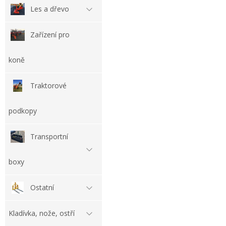
Les a dřevo
Zařízení pro
koně
Traktorové
podkopy
Transportní
boxy
Ostatní
Kladívka, nože, ostří