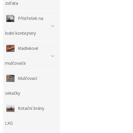
zvířata
Přístřešek na
lodní kontejnery
Kladívkové
mulčovače
Mulčovací
sekačky
Rotační brány
LXG