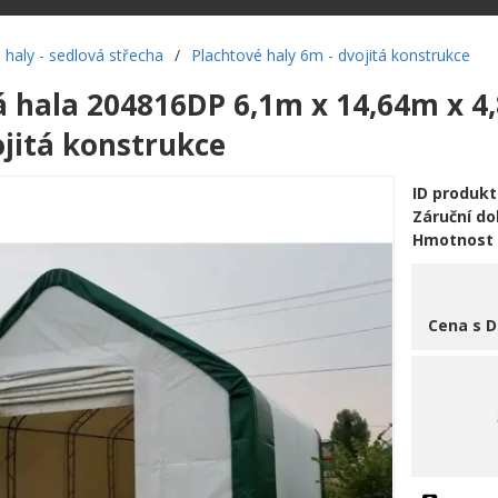
 haly - sedlová střecha
/
Plachtové haly 6m - dvojitá konstrukce
á hala 204816DP 6,1m x 14,64m x 4
ojitá konstrukce
ID produkt
Záruční d
Hmotnost
Cena s 