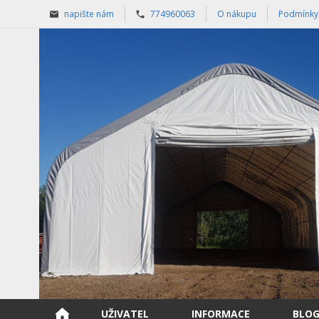
napište nám
774960063
O nákupu
Podmínky
UŽIVATEL
INFORMACE
BLO