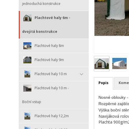
jednoduchá konstrukce
Plachtové haly 6m -
dvojitá konstrukce
Plachtové haly 8m
Plachtové haly 9m
Plachtové haly 10 m
Popis
Kome
Plachtové haly 10 m -
Nosné oblouky -
Boční vstup
Rozpěrné zajišť
Výška boční stě
Plachtové haly 12,2m
Navijáková rolo
Plachta 900g/m