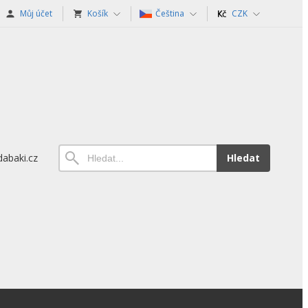
Můj účet
Košík
Čeština
CZK
abaki.cz
Hledat