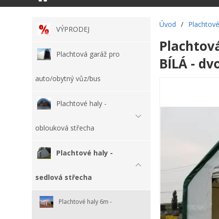
Úvod
/
Plachtové
VÝPRODEJ
Plachtov
Plachtová garáž pro
BÍLÁ - dv
auto/obytný vůz/bus
Plachtové haly -
oblouková střecha
Plachtové haly -
sedlová střecha
Plachtové haly 6m -