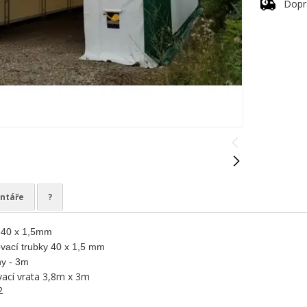
Dopr
ntáře
?
 40 x 1,5mm
ovací trubky 40 x 1,5 mm
ny - 3m
vací vrata 3,8m x 3m
2