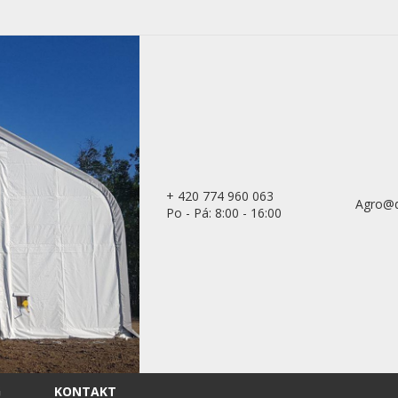
+ 420 774 960 063
Agro@d
Po - Pá: 8:00 - 16:00
G
KONTAKT