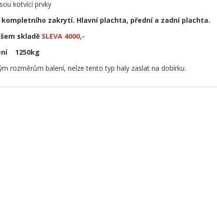
jsou kotvící prvky
 kompletního zakrytí. Hlavní plachta, přední a zadní plachta.
našem skladě
SLEVA 4000,-
ení 1250kg
m rozměrům balení, nelze tento typ haly zaslat na dobírku.