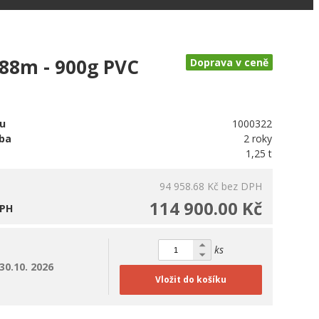
,88m - 900g PVC
Doprava v ceně
u
1000322
oba
2 roky
1,25 t
94 958.68 Kč
bez DPH
114 900.00 Kč
DPH
ks
30.10. 2026
Vložit do košíku